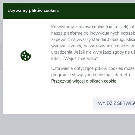
Zaloguj się
Używamy plików cookies
Korzystamy z plików cookie (ciasteczek), 
Logowanie
naszą platformę do indywidualnych potrzeb
zapewnić najwyższy standard obsługi. Klika
wyrażasz zgodę na zapisywanie cookies w
E-mail:
*
urządzenia. Jeżeli nie wyrażasz zgody na u
Hasło:
*
kliknij „Wyjdź z serwisu”.
Zapamiętaj mój e-mail do przyszłych logowań
Ustawienia dotyczące plików cookies moż
programie służącym do obsługi internetu.
Nie pamiętasz hasła?
Zarejestruj się
Zaloguj się z Google
Zaloguj się 
Przeczytaj więcej o plikach cookie
WYJDŹ Z SERWIS